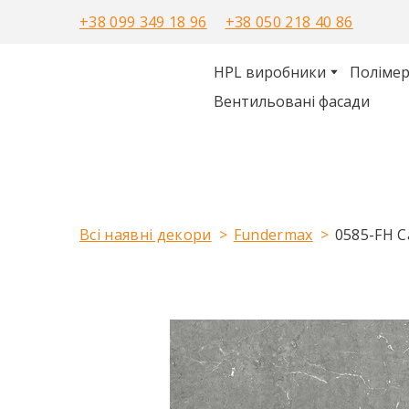
+38 099 349 18 96
+38 050 218 40 86
HPL виробники
Полімер
Вентильовані фасади
Всі наявні декори
Fundermax
0585-FH C