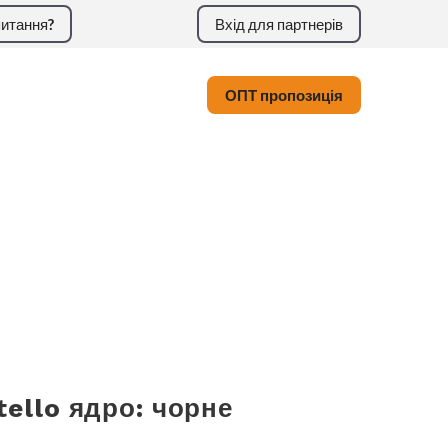
итання?
Вхід для партнерів
ОПТ пропозиція
ello ядро: чорне