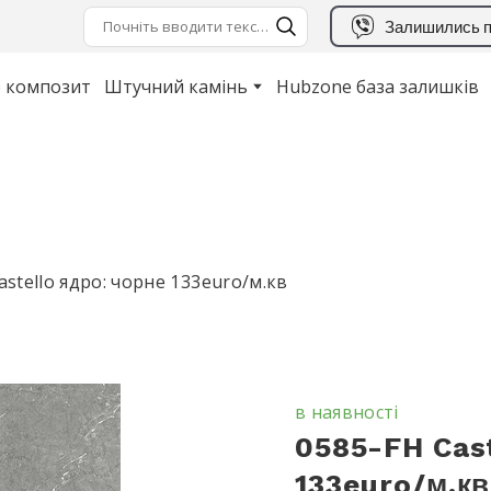
Залишились п
 композит
Штучний камінь
Hubzone база залишків
astello ядро: чорне 133euro/м.кв
в наявності
0585-FH Cast
133euro/м.кв