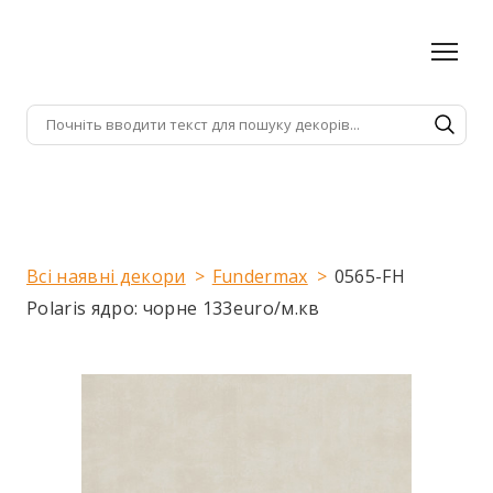
Всі наявні декори
Fundermax
0565-FH
Polaris ядро: чорне 133euro/м.кв