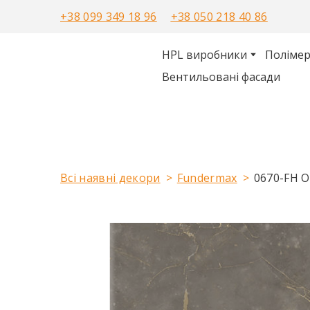
+38 099 349 18 96
+38 050 218 40 86
HPL виробники
Полімер
Вентильовані фасади
Всі наявні декори
Fundermax
0670-FH O