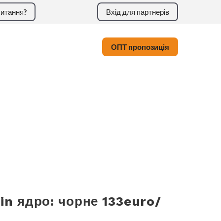
итання?
Вхід для партнерів
ОПТ пропозиція
in ядро: чорне 133euro/