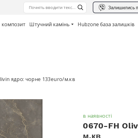
Залишились п
 композит
Штучний камінь
Hubzone база залишків
livin ядро: чорне 133euro/м.кв
в наявності
0670-FH Oliv
м.кв