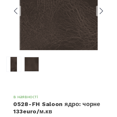
в наявності
0528-FH Saloon ядро: чорне
133euro/м.кв